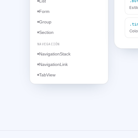
.bu
List
Estil
Form
Group
.ti
Colo
Section
NAVEGACIÓN
NavigationStack
NavigationLink
TabView