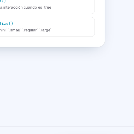
d()
a interacción cuando es `true`
Size()
i`, `.small`, `.regular`, `.large`