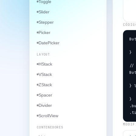
Toggle
Slider
Stepper
CÓDIG
Picker
Bu
DatePicker
  
}

LAYOUT
HStack
//
But
VStack
  
ZStack
} l
  
Spacer
}

Divider
.b
.t
ScrollView
MODIF
CONTENEDORES