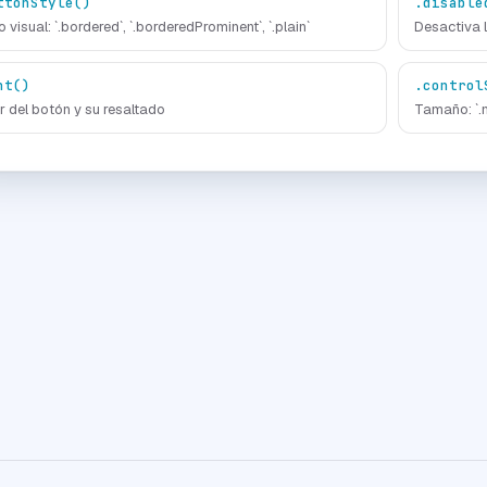
ttonStyle()
.disable
o visual: `.bordered`, `.borderedProminent`, `.plain`
Desactiva l
nt()
.control
r del botón y su resaltado
Tamaño: `.min