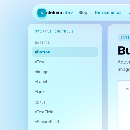
slekens
.dev
s
Blog
Herramientas
SWIFTUI CONTROLS
BÁSI
BÁSICOS
Bu
Button
Activ
Text
image
Image
Label
PR
Link
INPUT
TextField
SecureField