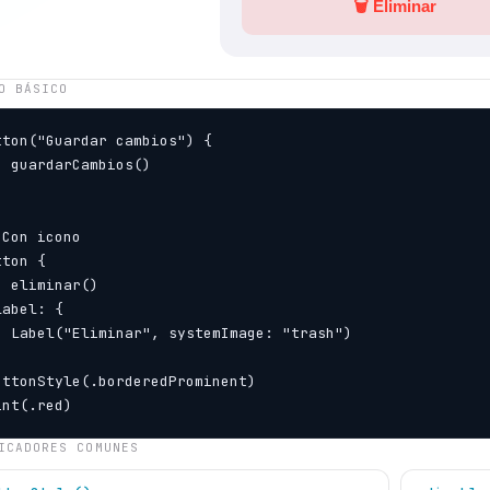
🗑 Eliminar
O BÁSICO
tton("Guardar cambios") {

  guardarCambios()

 Con icono

ton {

  eliminar()

abel: {

  Label("Eliminar", systemImage: "trash")

uttonStyle(.borderedProminent)

int(.red)
ICADORES COMUNES