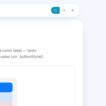
☀︎
ES
EN
a como label — texto,
ales con `.buttonStyle()`.