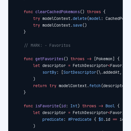
    func
 clearCachedPokemons
() 
throws
 {
        try
 modelContext.
delete
(
model
: CachedPoke
        try
 modelContext.
save
()
    }
    // MARK: - Favoritos
    func
 getFavorites
() 
throws
 ->
 [Pokemon] {
        let
 descriptor 
=
 FetchDescriptor
<
Favorite
            sortBy
: [
SortDescriptor
(\.addedAt, 
or
        )
        return
 try
 modelContext.
fetch
(descriptor)
    }
    func
 isFavorite
(
id
: 
Int
) 
throws
 ->
 Bool
 {
        let
 descriptor 
=
 FetchDescriptor
<
Favorite
            predicate
: 
#Predicate
 { 
$0
.id 
==
 id }
        )