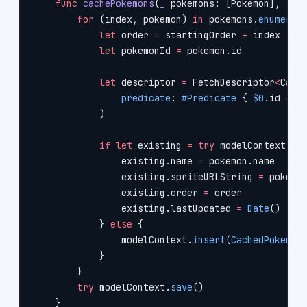
    func
 cachePokemons
(
_
 pokemons: [Pokemon], 
sta
        for
 (index, pokemon) 
in
 pokemons.
enumerat
            let
 order 
=
 startingOrder 
+
 index
            let
 pokemonId 
=
 pokemon.id
            let
 descriptor 
=
 FetchDescriptor
<
Cach
                predicate
: 
#Predicate
 { 
$0
.id 
==
 
            )
            if
 let
 existing 
=
 try
 modelContext.
fe
                existing.name 
=
 pokemon.name
                existing.spriteURLString 
=
 pokemo
                existing.order 
=
 order
                existing.lastUpdated 
=
 Date
()
            } 
else
 {
                modelContext.
insert
(
CachedPokemon
            }
        }
        try
 modelContext.
save
()
    }