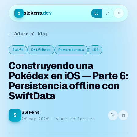
slekens
.dev
s
☀︎
ES
EN
← Volver al blog
Swift
SwiftData
Persistencia
iOS
Construyendo una
Pokédex en iOS — Parte 6:
Persistencia offline con
SwiftData
Slekens
S
𝕏
⧉
26 may 2026 · 6 min de lectura