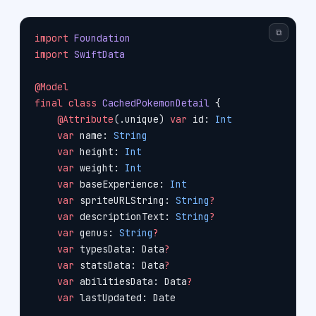
⧉
import
 Foundation
import
 SwiftData
@Model
final
 class
 CachedPokemonDetail
 {
    @Attribute
(.unique) 
var
 id: 
Int
    var
 name: 
String
    var
 height: 
Int
    var
 weight: 
Int
    var
 baseExperience: 
Int
    var
 spriteURLString: 
String
?
    var
 descriptionText: 
String
?
    var
 genus: 
String
?
    var
 typesData: Data
?
    var
 statsData: Data
?
    var
 abilitiesData: Data
?
    var
 lastUpdated: Date