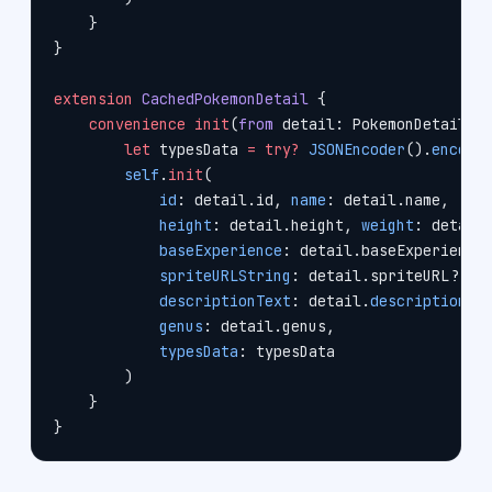
    }
}
extension
 CachedPokemonDetail
 {
    convenience
 init
(
from
 detail: PokemonDetail) 
        let
 typesData 
=
 try?
 JSONEncoder
().
encode
        self
.
init
(
            id
: detail.id, 
name
: detail.name,
            height
: detail.height, 
weight
: detail
            baseExperience
: detail.baseExperience
            spriteURLString
: detail.spriteURL
?
.ab
            descriptionText
: detail.
description
,
            genus
: detail.genus,
            typesData
: typesData
        )
    }
}