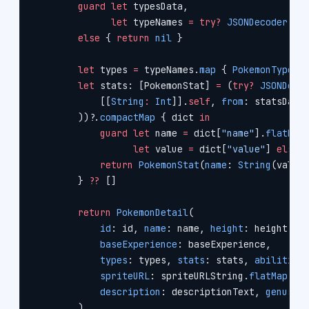
        guard
 let
 typesData,
              let
 typeNames 
=
 try?
 JSONDecoder
().
        else
 { 
return
 nil
 }
        let
 types 
=
 typeNames.
map
 { 
PokemonType
(
n
        let
 stats: [PokemonStat] 
=
 (
try?
 JSONDeco
            [[
String
:
 Int
]].
self
, 
from
: statsData
        ))
?
.
compactMap
 { dict 
in
            guard
 let
 name 
=
 dict[
"name"
].
flatMap
                  let
 value 
=
 dict[
"value"
] 
else
 
            return
 PokemonStat
(
name
: 
String
(value
        } 
??
 []
        return
 PokemonDetail
(
            id
: id, 
name
: name, 
height
: height, 
w
            baseExperience
: baseExperience,
            types
: types, 
stats
: stats, 
abilities
            spriteURL
: spriteURLString.
flatMap
 { 
            description
: descriptionText, 
genus
: 
        )