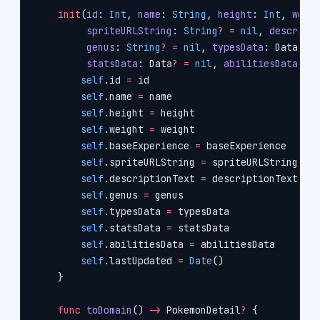
    init
(
id
: 
Int
, 
name
: 
String
, 
height
: 
Int
, 
weig
         spriteURLString
: 
String
?
 =
 nil
, 
descript
         genus
: 
String
?
 =
 nil
, 
typesData
: Data
?
 =
         statsData
: Data
?
 =
 nil
, 
abilitiesData
: D
        self
.id 
=
 id
        self
.name 
=
 name
        self
.height 
=
 height
        self
.weight 
=
 weight
        self
.baseExperience 
=
 baseExperience
        self
.spriteURLString 
=
 spriteURLString
        self
.descriptionText 
=
 descriptionText
        self
.genus 
=
 genus
        self
.typesData 
=
 typesData
        self
.statsData 
=
 statsData
        self
.abilitiesData 
=
 abilitiesData
        self
.lastUpdated 
=
 Date
()
    }
    func
 toDomain
() 
->
 PokemonDetail
?
 {