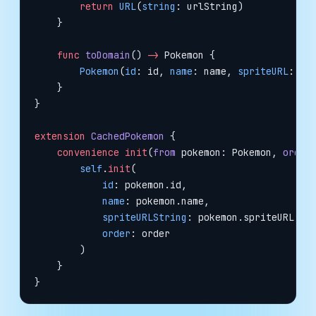
        return
 URL
(
string
: urlString)
    }
    func
 toDomain
() 
->
 Pokemon {
        Pokemon
(
id
: id, 
name
: name, 
spriteURL
: sp
    }
}
extension
 CachedPokemon
 {
    convenience
 init
(
from
 pokemon: Pokemon, 
order
        self
.
init
(
            id
: pokemon.id,
            name
: pokemon.name,
            spriteURLString
: pokemon.spriteURL
?
.a
            order
: order
        )
    }
}