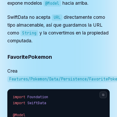
expone modelos
hacia arriba.
@Model
SwiftData no acepta
directamente como
URL
tipo almacenable, así que guardamos la URL
como
y la convertimos en la propiedad
String
computada.
FavoritePokemon
Crea
Features/Pokemon/Data/Persistence/FavoritePok
⧉
import
 Foundation
import
 SwiftData
@Model