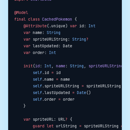
@Model
final
 class
 CachedPokemon
 {
    @Attribute
(.unique) 
var
 id: 
Int
    var
 name: 
String
    var
 spriteURLString: 
String
?
    var
 lastUpdated: Date
    var
 order: 
Int
    init
(
id
: 
Int
, 
name
: 
String
, 
spriteURLString
: 
        self
.id 
=
 id
        self
.name 
=
 name
        self
.spriteURLString 
=
 spriteURLString
        self
.lastUpdated 
=
 Date
()
        self
.order 
=
 order
    }
    var
 spriteURL: URL
?
 {
        guard
 let
 urlString 
=
 spriteURLString 
els