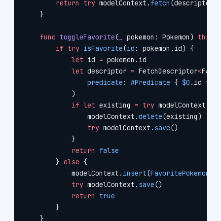
        return
 try
 modelContext.
fetch
(descriptor)
    }
    func
 toggleFavorite
(
_
 pokemon: Pokemon) 
throw
        if
 try
 isFavorite
(
id
: pokemon.id) {
            let
 id 
=
 pokemon.id
            let
 descriptor 
=
 FetchDescriptor
<
Favo
                predicate
: 
#Predicate
 { 
$0
.id 
==
 
            )
            if
 let
 existing 
=
 try
 modelContext.
fe
                modelContext.
delete
(existing)
                try
 modelContext.
save
()
            }
            return
 false
        } 
else
 {
            modelContext.
insert
(
FavoritePokemon
(
f
            try
 modelContext.
save
()
            return
 true
        }
    }