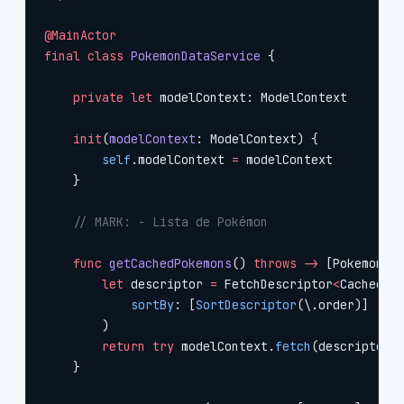
@MainActor
final
 class
 PokemonDataService
 {
    private
 let
 modelContext: ModelContext
    init
(
modelContext
: ModelContext) {
        self
.modelContext 
=
 modelContext
    }
    // MARK: - Lista de Pokémon
    func
 getCachedPokemons
() 
throws
 ->
 [Pokemon] 
        let
 descriptor 
=
 FetchDescriptor
<
CachedPo
            sortBy
: [
SortDescriptor
(\.order)]
        )
        return
 try
 modelContext.
fetch
(descriptor)
    }