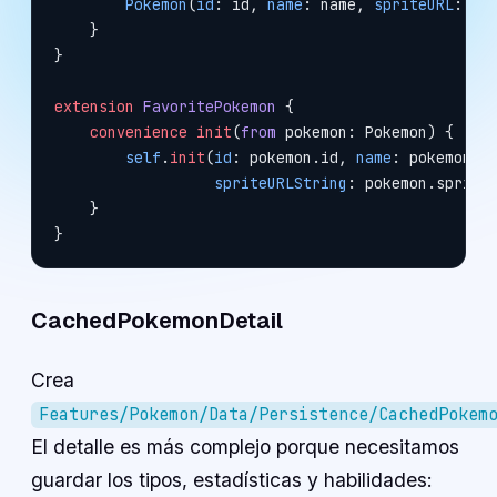
        Pokemon
(
id
: id, 
name
: name, 
spriteURL
: sp
    }
}
extension
 FavoritePokemon
 {
    convenience
 init
(
from
 pokemon: Pokemon) {
        self
.
init
(
id
: pokemon.id, 
name
: pokemon.n
                  spriteURLString
: pokemon.sprite
    }
}
CachedPokemonDetail
Crea
Features/Pokemon/Data/Persistence/CachedPokem
El detalle es más complejo porque necesitamos
guardar los tipos, estadísticas y habilidades: