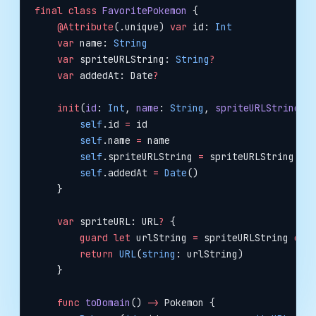
final
 class
 FavoritePokemon
 {
    @Attribute
(.unique) 
var
 id: 
Int
    var
 name: 
String
    var
 spriteURLString: 
String
?
    var
 addedAt: Date
?
    init
(
id
: 
Int
, 
name
: 
String
, 
spriteURLString
: 
        self
.id 
=
 id
        self
.name 
=
 name
        self
.spriteURLString 
=
 spriteURLString
        self
.addedAt 
=
 Date
()
    }
    var
 spriteURL: URL
?
 {
        guard
 let
 urlString 
=
 spriteURLString 
els
        return
 URL
(
string
: urlString)
    }
    func
 toDomain
() 
->
 Pokemon {