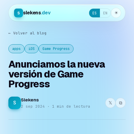
slekens
.dev
s
☀︎
ES
EN
← Volver al blog
apps
iOS
Game Progress
Anunciamos la nueva
versión de Game
Progress
Slekens
S
𝕏
⧉
2 sep 2024 · 1 min de lectura