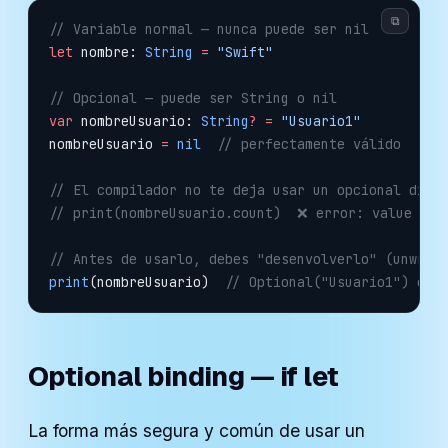
⧉
// Variable normal — nunca puede ser nil
let
 nombre: 
String
 =
 "Swift"
// Opcional — puede ser String o nil
var
 nombreUsuario: 
String
?
 =
 "Usuario1"
nombreUsuario 
=
 nil
  // perfectamente válido
// El compilador no te deja usar un opcional dire
// print(nombreUsuario.count)  ❌ error: value of 
// Antes de usarlo, debes "desenvolverlo" (unwrap
print
(nombreUsuario)  
// Optional("Usuario1") o n
Optional binding — if let
La forma más segura y común de usar un