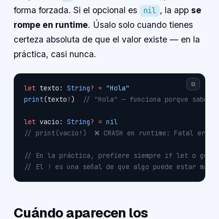
forma forzada. Si el opcional es
, la app
se
nil
rompe en runtime
. Úsalo solo cuando tienes
certeza absoluta de que el valor existe — en la
práctica, casi nunca.
⧉
let
 texto: 
String
?
 =
 "Hola"
print
(texto
!
)  
// "Hola" — funciona porque sabemo
let
 vacio: 
String
?
 =
 nil
// print(vacio!)  ❌ CRASH en runtime: Fatal error
// En la práctica, prefiere siempre if let o guar
// El ! es una señal de que algo puede estar mal 
Cuándo aparecen los