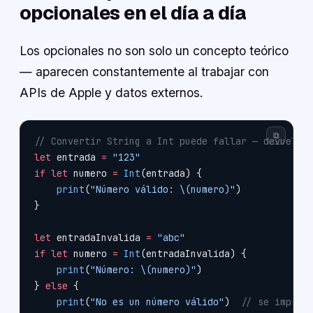
opcionales en el día a día
Los opcionales no son solo un concepto teórico
— aparecen constantemente al trabajar con
APIs de Apple y datos externos.
⧉
// Convertir String a Int puede fallar — devuelve
let
 entrada 
=
 "123"
if
 let
 numero 
=
 Int
(entrada) {
    print
(
"Número válido: 
\(numero)
"
)
}
let
 entradaInvalida 
=
 "abc"
if
 let
 numero 
=
 Int
(entradaInvalida) {
    print
(
"Número: 
\(numero)
"
)
} 
else
 {
    print
(
"No es un número válido"
)  
// se imprim