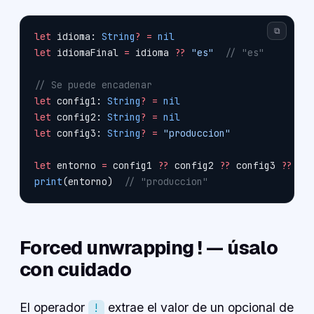
⧉
let
 idioma: 
String
?
 =
 nil
let
 idiomaFinal 
=
 idioma 
??
 "es"
  // "es"
// Se puede encadenar
let
 config1: 
String
?
 =
 nil
let
 config2: 
String
?
 =
 nil
let
 config3: 
String
?
 =
 "produccion"
let
 entorno 
=
 config1 
??
 config2 
??
 config3 
??
 "d
print
(entorno)  
// "produccion"
Forced unwrapping ! — úsalo
con cuidado
El operador
extrae el valor de un opcional de
!