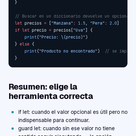
}
// Buscar en un diccionario devuelve un opcional
let
 precios 
=
 [
"Manzana"
:
 1.5
, 
"Pera"
:
 2.0
]
if
 let
 precio 
=
 precios[
"Uva"
] {
    print
(
"Precio: 
\(precio)
"
)
} 
else
 {
    print
(
"Producto no encontrado"
)  
// se imprim
}
Resumen: elige la
herramienta correcta
if let: cuando el valor opcional es útil pero no
indispensable para continuar.
guard let: cuando sin ese valor no tiene