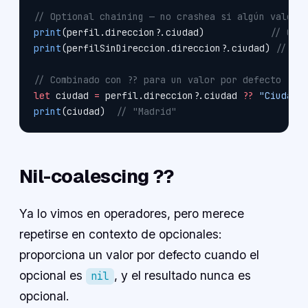
// Optional chaining — no crashea si algún valor 
print
(perfil.direccion
?
.ciudad)            
// Opt
print
(perfilSinDireccion.direccion
?
.ciudad) 
// ni
// Combinado con ?? para un valor por defecto
let
 ciudad 
=
 perfil.direccion
?
.ciudad 
??
 "Ciudad 
print
(ciudad)  
// "Madrid"
Nil-coalescing ??
Ya lo vimos en operadores, pero merece
repetirse en contexto de opcionales:
proporciona un valor por defecto cuando el
opcional es
, y el resultado nunca es
nil
opcional.