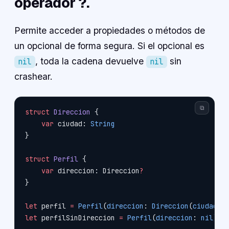
operador ?.
Permite acceder a propiedades o métodos de
un opcional de forma segura. Si el opcional es
, toda la cadena devuelve
sin
nil
nil
crashear.
⧉
struct
 Direccion
 {
    var
 ciudad: 
String
}
struct
 Perfil
 {
    var
 direccion: Direccion
?
}
let
 perfil 
=
 Perfil
(
direccion
: 
Direccion
(
ciudad
: 
let
 perfilSinDireccion 
=
 Perfil
(
direccion
: 
nil
)