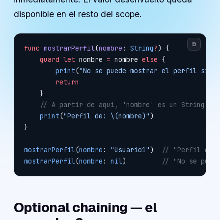
disponible en el resto del scope.
⧉
func
 mostrarPerfil
(
nombre
: 
String
?
) {
    guard
 let
 nombre 
=
 nombre 
else
 {
        print
(
"No se puede mostrar el perfil sin 
        return
    }
    // A partir de aquí, 'nombre' es un String no
    print
(
"Perfil de: 
\(nombre)
"
)
}
mostrarPerfil
(
nombre
: 
"Usuario1"
)  
// "Perfil de:
mostrarPerfil
(
nombre
: 
nil
)         
// "No se pued
Optional chaining — el