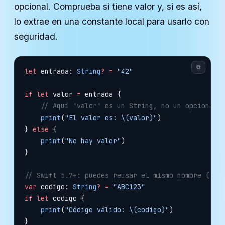
opcional. Comprueba si tiene valor y, si es así,
lo extrae en una constante local para usarlo con
seguridad.
⧉
let
 entrada: 
String
?
 =
 "42"
if
 let
 valor 
=
 entrada {
    // Aquí 'valor' es un String, no un opcional
    print
(
"El valor es: 
\(valor)
"
)
} 
else
 {
    print
(
"No hay valor"
)
}
// Swift 5.7+: puedes reusar el mismo nombre (sha
var
 codigo: 
String
?
 =
 "ABC123"
if
 let
 codigo {
    print
(
"Código válido: 
\(codigo)
"
)
}