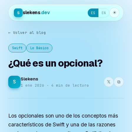
slekens
.dev
s
☀︎
ES
EN
← Volver al blog
Swift
Lo Básico
¿Qué es un opcional?
Slekens
S
𝕏
⧉
1 ene 2026 · 4 min de lectura
Los opcionales son uno de los conceptos más
característicos de Swift y una de las razones