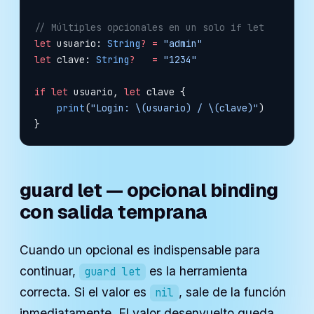
// Múltiples opcionales en un solo if let
let
 usuario: 
String
?
 =
 "admin"
let
 clave: 
String
?
   =
 "1234"
if
 let
 usuario, 
let
 clave {
    print
(
"Login: 
\(usuario)
 / 
\(clave)
"
)
}
guard let — opcional binding
con salida temprana
Cuando un opcional es indispensable para
continuar,
es la herramienta
guard let
correcta. Si el valor es
, sale de la función
nil
inmediatamente. El valor desenvuelto queda