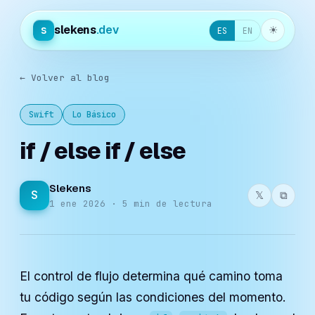
slekens
.dev
s
☀︎
ES
EN
← Volver al blog
Swift
Lo Básico
if / else if / else
Slekens
S
𝕏
⧉
1 ene 2026 · 5 min de lectura
El control de flujo determina qué camino toma
tu código según las condiciones del momento.