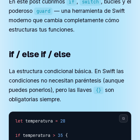
En este post cubrimos
,
, bucles y el
if
switch
poderoso
— una herramienta de Swift
guard
moderno que cambia completamente cómo
estructuras tus funciones.
if / else if / else
La estructura condicional básica. En Swift las
condiciones no necesitan paréntesis (aunque
puedes ponerlos), pero las llaves
son
{}
obligatorias siempre.
⧉
let
 temperatura 
=
 28
if
 temperatura 
>
 35
 {