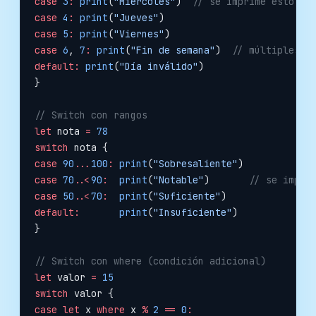
case
 3
:
 print
(
"Miércoles"
)  
// se imprime esto
case
 4
:
 print
(
"Jueves"
)
case
 5
:
 print
(
"Viernes"
)
case
 6
, 
7
:
 print
(
"Fin de semana"
)  
// múltiples v
default:
 print
(
"Día inválido"
)
}
// Switch con rangos
let
 nota 
=
 78
switch
 nota {
case
 90
...
100
:
 print
(
"Sobresaliente"
)
case
 70
..<
90
:
  print
(
"Notable"
)       
// se impri
case
 50
..<
70
:
  print
(
"Suficiente"
)
default:
       print
(
"Insuficiente"
)
}
// Switch con where (condición adicional)
let
 valor 
=
 15
switch
 valor {
case
 let
 x 
where
 x 
%
 2
 ==
 0
: