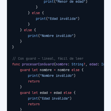
                print
(
"Menor de edad"
)
            }
        } 
else
 {
            print
(
"Edad inválida"
)
        }
    } 
else
 {
        print
(
"Nombre inválido"
)
    }
}
// Con guard — lineal, fácil de leer
func
 procesarConGuard
(
nombre
: 
String
?
, 
edad
: 
Int
?
    guard
 let
 nombre 
=
 nombre 
else
 {
        print
(
"Nombre inválido"
)
        return
    }
    guard
 let
 edad 
=
 edad 
else
 {
        print
(
"Edad inválida"
)
        return
    }