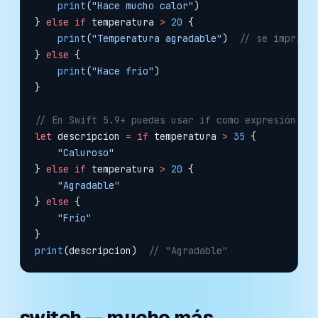
    print
(
"Hace mucho calor"
)
} 
else
 if
 temperatura 
>
 20
 {
    print
(
"Temperatura agradable"
)  
// se imprime
} 
else
 {
    print
(
"Hace frío"
)
}
// En Swift 5.9+ puedes usar if como expresión pa
let
 descripcion 
=
 if
 temperatura 
>
 35
 {
    "Caluroso"
} 
else
 if
 temperatura 
>
 20
 {
    "Agradable"
} 
else
 {
    "Frío"
}
print
(descripcion)  
// "Agradable"
switch — mucho más