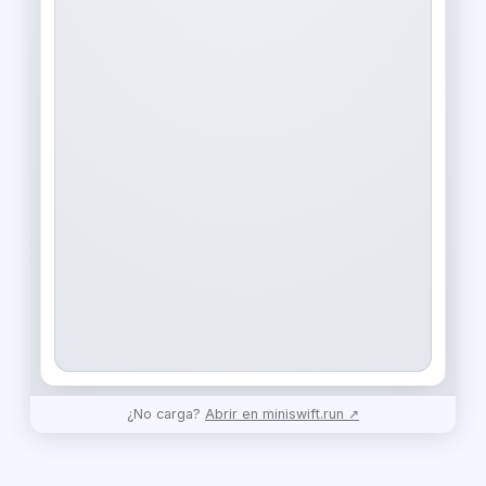
¿No carga?
Abrir en miniswift.run ↗