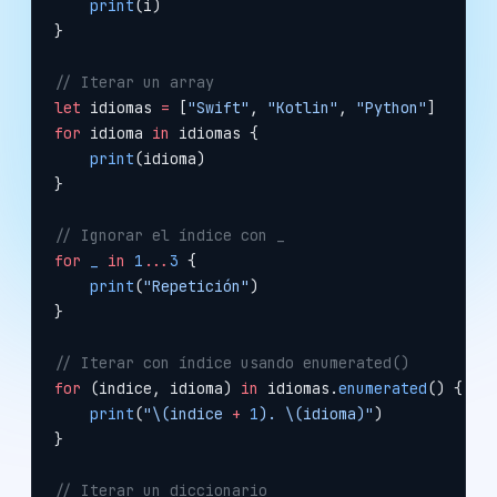
    print
(i)
}
// Iterar un array
let
 idiomas 
=
 [
"Swift"
, 
"Kotlin"
, 
"Python"
]
for
 idioma 
in
 idiomas {
    print
(idioma)
}
// Ignorar el índice con _
for
 _
 in
 1
...
3
 {
    print
(
"Repetición"
)
}
// Iterar con índice usando enumerated()
for
 (indice, idioma) 
in
 idiomas.
enumerated
() {
    print
(
"
\(indice 
+
 1
)
. 
\(idioma)
"
)
}
// Iterar un diccionario