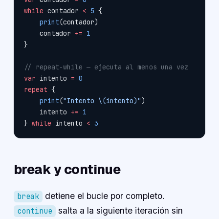
while
 contador 
<
 5
 {
    print
(contador)
    contador 
+=
 1
}
// repeat-while — ejecuta al menos una vez
var
 intento 
=
 0
repeat
 {
    print
(
"Intento 
\(intento)
"
)
    intento 
+=
 1
} 
while
 intento 
<
 3
break y continue
detiene el bucle por completo.
break
salta a la siguiente iteración sin
continue