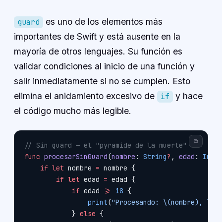
es uno de los elementos más
guard
importantes de Swift y está ausente en la
mayoría de otros lenguajes. Su función es
validar condiciones al inicio de una función y
salir inmediatamente si no se cumplen. Esto
elimina el anidamiento excesivo de
y hace
if
el código mucho más legible.
⧉
// Sin guard — el "pyramide de la muerte"
func
 procesarSinGuard
(
nombre
: 
String
?
, 
edad
: 
Int
?
    if
 let
 nombre 
=
 nombre {
        if
 let
 edad 
=
 edad {
            if
 edad 
>=
 18
 {
                print
(
"Procesando: 
\(nombre)
, 
\(e
            } 
else
 {