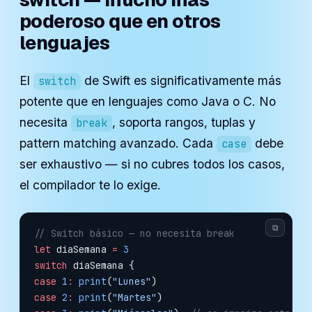
poderoso que en otros
lenguajes
El
de Swift es significativamente más
switch
potente que en lenguajes como Java o C. No
necesita
, soporta rangos, tuplas y
break
pattern matching avanzado. Cada
debe
case
ser exhaustivo — si no cubres todos los casos,
el compilador te lo exige.
⧉
// Switch básico — no necesita break
let
 diaSemana 
=
 3
switch
 diaSemana {
case
 1
:
 print
(
"Lunes"
)
case
 2
:
 print
(
"Martes"
)