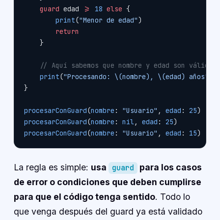
    guard
 edad 
>=
 18
 else
 {
        print
(
"Menor de edad"
)
        return
    }
    // Aquí sabemos que nombre y edad son válidos
    print
(
"Procesando: 
\(nombre)
, 
\(edad)
 años"
)
}
procesarConGuard
(
nombre
: 
"Usuario"
, 
edad
: 
25
)  
//
procesarConGuard
(
nombre
: 
nil
, 
edad
: 
25
)         
/
procesarConGuard
(
nombre
: 
"Usuario"
, 
edad
: 
15
)   
/
La regla es simple:
usa
para los casos
guard
de error o condiciones que deben cumplirse
para que el código tenga sentido
. Todo lo
que venga después del guard ya está validado