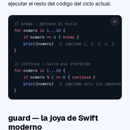
ejecutar el resto del código del ciclo actual.
⧉
// break — detiene el bucle
for
 numero 
in
 1
...
10
 {
    if
 numero 
==
 6
 { 
break
 }
    print
(numero)  
// imprime 1, 2, 3, 4, 5
}
// continue — salta esa iteración
for
 numero 
in
 1
...
10
 {
    if
 numero 
%
 2
 ==
 0
 { 
continue
 }
    print
(numero)  
// imprime solo los impares: 1
}
guard — la joya de Swift
moderno