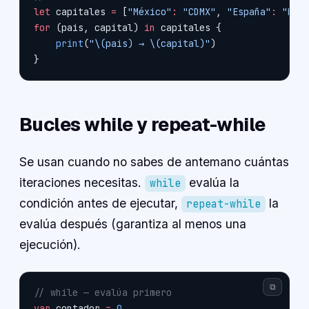
let
 capitales 
=
 [
"México"
:
 "CDMX"
, 
"España"
:
 "Mad
for
 (pais, capital) 
in
 capitales {
    print
(
"
\(pais)
 → 
\(capital)
"
)
}
Bucles while y repeat-while
Se usan cuando no sabes de antemano cuántas
iteraciones necesitas.
evalúa la
while
condición antes de ejecutar,
la
repeat-while
evalúa después (garantiza al menos una
ejecución).
⧉
// while — evalúa primero
var
 contador 
=
 0