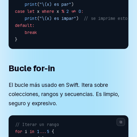
    print
(
"
\(x)
 es par"
)
case
 let
 x 
where
 x 
%
 2
 !=
 0
:
    print
(
"
\(x)
 es impar"
)  
// se imprime esto
default:
    break
}
Bucle for-in
El bucle más usado en Swift. Itera sobre
colecciones, rangos y secuencias. Es limpio,
seguro y expresivo.
⧉
// Iterar un rango
for
 i 
in
 1
...
5
 {