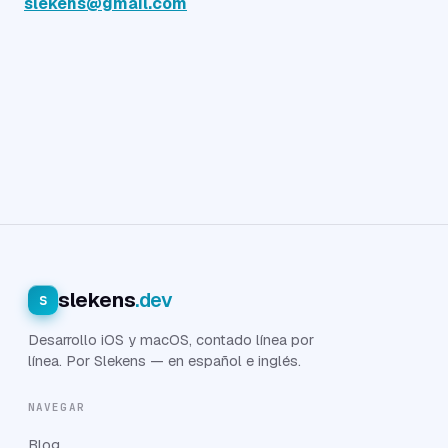
slekens@gmail.com
slekens
.dev
s
Desarrollo iOS y macOS, contado línea por
línea. Por Slekens — en español e inglés.
NAVEGAR
Blog