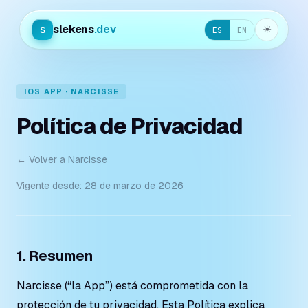
slekens
.dev
s
☀︎
ES
EN
IOS APP · NARCISSE
Política de Privacidad
← Volver a Narcisse
Vigente desde: 28 de marzo de 2026
1. Resumen
Narcisse (“la App”) está comprometida con la
protección de tu privacidad. Esta Política explica