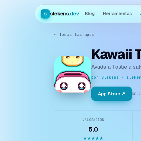
slekens
.dev
s
Blog
Herramientas
← Todas las apps
Kawaii 
Ayuda a Tostie a sa
por Slekens · sleke
App Store ↗
$0.9
VALORACIÓN
5.0
★★★★★