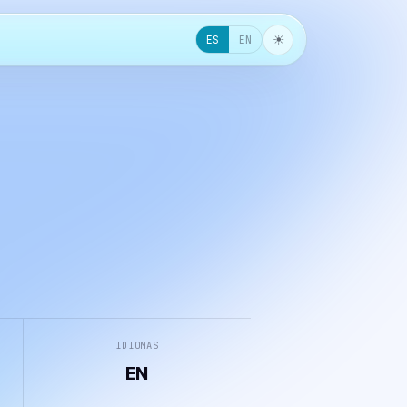
☀︎
ES
EN
IDIOMAS
EN