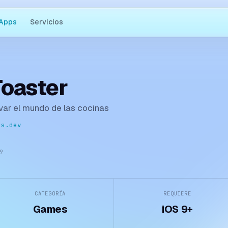
Apps
Servicios
Toaster
lvar el mundo de las cocinas
ns.dev
9
CATEGORÍA
REQUIERE
Games
iOS 9+