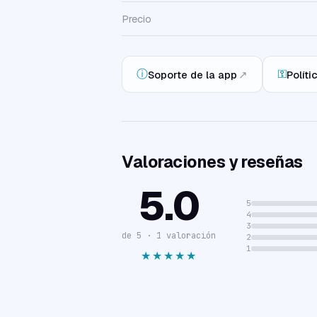
Precio
ⓘ
⚿
Soporte de la app
↗
Políti
Valoraciones y reseñas
5.0
5
4
3
de 5 · 1 valoración
2
1
★★★★★