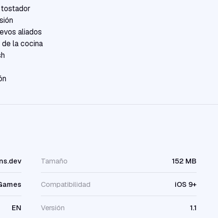
l tostador
sión
evos aliados
 de la cocina
sh
ón
ens.dev
Tamaño
152 MB
Games
Compatibilidad
iOS 9+
EN
Versión
1.1